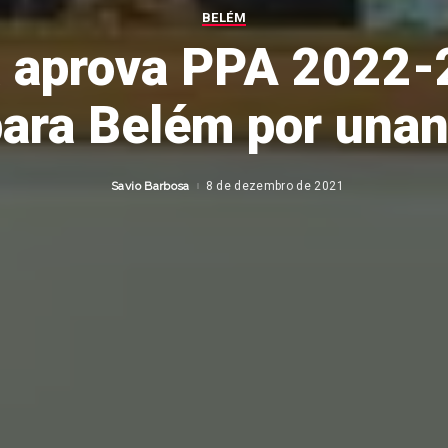
BELÉM
 aprova PPA 2022-
para Belém por una
Savio Barbosa
8 de dezembro de 2021
Posted
by