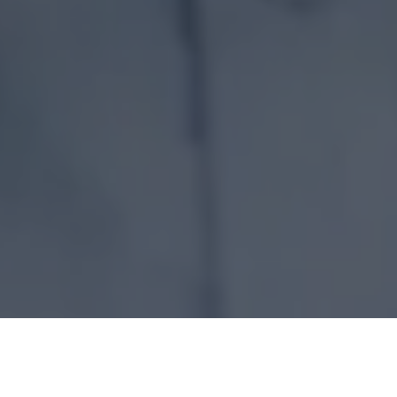
Tem vereador de Conceição do Araguaia apontando erros
alheios mas esquece que seu passado é sujo. O Vereador