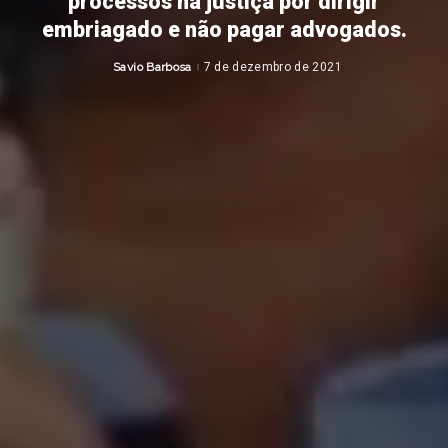
processos na justiça por dirigir
embriagado e não pagar advogados.
Savio Barbosa
7 de dezembro de 2021
Posted
by