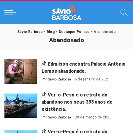
Sávio Barbosa
>
Blog
>
Destaque Política
>
Abandonado
Abandonado
Edmilson encontra Palácio Antônio
Lemos abandonado.
Por
Savio Barbosa
6 de janeiro de 2021
Posted
by
Ver-o-Peso é o retrato do
abandono nos seus 393 anos de
existência.
Por
Savio Barbosa
28 de março de 2020
Posted
by
Ver-o-Peso é o retrato do