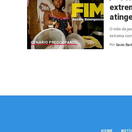
extre
atinge
O mês de jan
extrema com
CENÁRIO PREOCUPANTE
Por
Savio Bar
Posted
by
HOME
NOTÍ