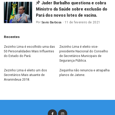
Jader Barbalho questiona e cobra
Ministro da Saúde sobre exclusão do
Pará dos novos lotes de vacina.
Por
Savio Barbosa
11 de fevereiro de 2021
Posted
by
Recentes
Zezinho Lima é escolhido uma das
Zezinho Lima é eleito vice-
50 Personalidades Mais Influentes
presidente Nacional do Conselho
do Estado do Pará.
de Secretários Municipais de
Segurança Pública.
Zezinho Lima é eleito um dos
Zequinha não renuncia e atrapalha
Secretários Mais atuante de
planos de Jatene.
Ananindeua 2018.