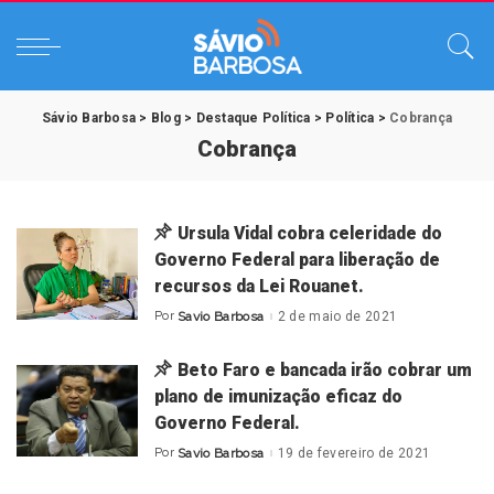
Sávio Barbosa
>
Blog
>
Destaque Política
>
Política
>
Cobrança
Cobrança
Ursula Vidal cobra celeridade do
Governo Federal para liberação de
recursos da Lei Rouanet.
Por
Savio Barbosa
2 de maio de 2021
Posted
by
Beto Faro e bancada irão cobrar um
plano de imunização eficaz do
Governo Federal.
Por
Savio Barbosa
19 de fevereiro de 2021
Posted
by