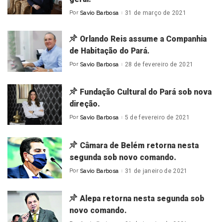
Por
Savio Barbosa
31 de março de 2021
Posted
by
Orlando Reis assume a Companhia
de Habitação do Pará.
Por
Savio Barbosa
28 de fevereiro de 2021
Posted
by
Fundação Cultural do Pará sob nova
direção.
Por
Savio Barbosa
5 de fevereiro de 2021
Posted
by
Câmara de Belém retorna nesta
segunda sob novo comando.
Por
Savio Barbosa
31 de janeiro de 2021
Posted
by
Alepa retorna nesta segunda sob
novo comando.