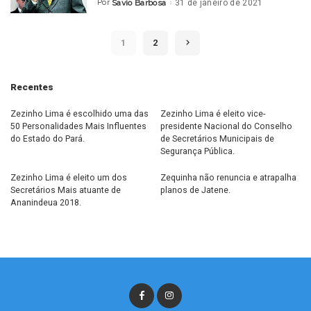
Por
Savio Barbosa
31 de janeiro de 2021
Posted
by
1
2
Recentes
Zezinho Lima é escolhido uma das
Zezinho Lima é eleito vice-
50 Personalidades Mais Influentes
presidente Nacional do Conselho
do Estado do Pará.
de Secretários Municipais de
Segurança Pública.
Zezinho Lima é eleito um dos
Zequinha não renuncia e atrapalha
Secretários Mais atuante de
planos de Jatene.
Ananindeua 2018.