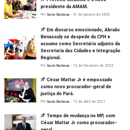
presidente da AMAM.
Por
Savio Barbosa
31 de janeiro de 2025
Posted
by
Em discurso emocionado, Abraão
Benassuly se despede da CPH e
assume como Secretário adjunto da
Secretaria das Cidades e Integração
Regional.
Por
Savio Barbosa
13 de fevereiro de 2023
Posted
by
César Mattar Jr é empossado
como novo procurador-geral de
justiça do Pará.
Por
Savio Barbosa
13 de abril de 2021
Posted
by
Tempo de mudança no MP, com
César Mattar Jr como procurador-
geral.