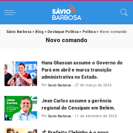
Sávio Barbosa
>
Blog
>
Destaque Política
>
Política
>
Novo comando
Novo comando
Hana Ghassan assume o Governo do
Pará em abril e marca transição
administrativa no Estado.
Por
Savio Barbosa
27 de março de 2026
Posted
by
Jean Carlos assume a gerência
regional do Censipam em Belém.
Por
Savio Barbosa
11 de setembro de 2025
Posted
by
Prefeito Clebinho é o novo