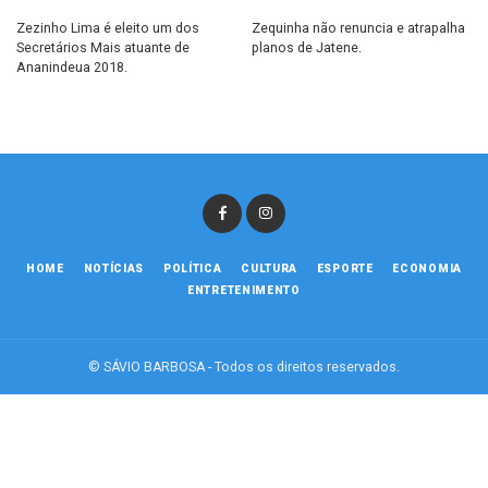
Zezinho Lima é eleito um dos
Zequinha não renuncia e atrapalha
Secretários Mais atuante de
planos de Jatene.
Ananindeua 2018.
HOME
NOTÍCIAS
POLÍTICA
CULTURA
ESPORTE
ECONOMIA
ENTRETENIMENTO
© SÁVIO BARBOSA - Todos os direitos reservados.