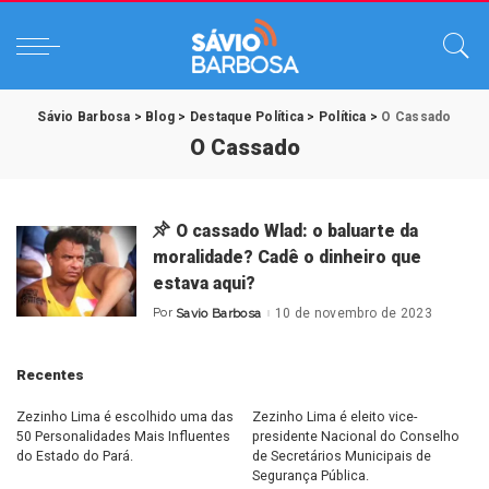
Sávio Barbosa
>
Blog
>
Destaque Política
>
Política
>
O Cassado
O Cassado
O cassado Wlad: o baluarte da
moralidade? Cadê o dinheiro que
estava aqui?
Por
Savio Barbosa
10 de novembro de 2023
Posted
by
Recentes
Zezinho Lima é escolhido uma das
Zezinho Lima é eleito vice-
50 Personalidades Mais Influentes
presidente Nacional do Conselho
do Estado do Pará.
de Secretários Municipais de
Segurança Pública.