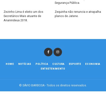
Segurança Pública.
Zezinho Lima é eleito um dos
Zequinha não renuncia e atrapalha
Secretários Mais atuante de
planos de Jatene.
Ananindeua 2018.
HOME
NOTÍCIAS
POLÍTICA
CULTURA
ESPORTE
ECONOMIA
ENTRETENIMENTO
© SÁVIO BARBOSA - Todos os direitos reservados.