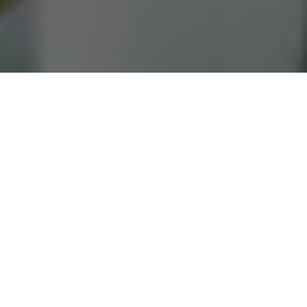
A Associação paraense de Basquetebol Máster fez um
agradecimento à deputada estadual Paula Gomes pelo
reconhecimento da parlamentar ao esporte e esportistas por
meio do requerimento 177/2021 em que solicitou a Assembleia
Legislativa o envio de votos de aplausos à entidade em razão
do desempenho no XIV Campeonato Norte-Nordeste de
Basquetebol, realizado em São Luís, no estado do Maranhão,
no mês de junho, reunindo mais de dez associações com
participação de atletas com idade entre 30 a 80 anos.
Com uma delegação de 49 atletas, a APBM competiu em seis
categorias conquistando o título nas faixas de 45/49 anos, e de