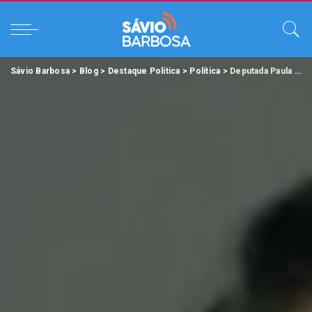
Sávio Barbosa
>
Blog
>
Destaque Política
>
Política
>
Deputada Paula Gomes recebe agradecimento por apoio à Associação de Basquetebol Master.