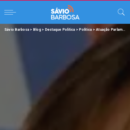
Sávio Barbosa
>
Blog
>
Destaque Política
>
Política
>
Atuação Parlamentar