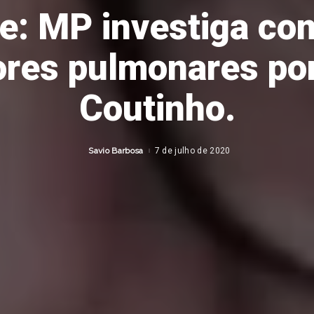
e: MP investiga co
ores pulmonares po
Coutinho.
Savio Barbosa
7 de julho de 2020
Posted
by