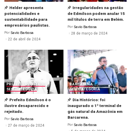
Helder apresenta
Irregularidades na gestão
potencialidades e
de Edmilson podem anular 15
sustentabilidade para
mil títulos de terra em Belém.
empresários paulistas.
Por
Savio Barbosa
Posted
by
Por
Savio Barbosa
28 de março de 2024
Posted
by
22 de abril de 2024
PREFEITO REJEITADO
BARCARENA
SEM CATEGORIA
SEM CATEGORIA
Prefeito Edmilson é o
Dia Histórico: foi
ilustre desaparecido e
inaugurado o 1º terminal de
rejeitado.
gás natural da Amazônia em
Barcarena.
Por
Savio Barbosa
Posted
by
Por
Savio Barbosa
27 de março de 2024
Posted
by