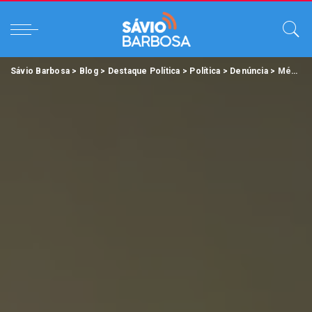
Sávio Barbosa
>
Blog
>
Destaque Política
>
Política
>
Denúncia
>
Médico é acusado de abusar sexualmente adolescente de 15 anos durante consulta em Paraupebas.