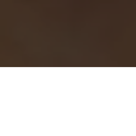
O Blog teve acesso a uma denúncia sobre o médico Vinicius de
Melo Rodrigues Ávila que foi acusado na tarde desta quinta-
feira (13) de ter abusado sexualmente uma adolescente de 15
anos, durante uma consulta médica realizada no Hospital das
Clínicas, em Parauapebas, sudeste do Pará.
Segundo a vítima o caso ocorreu quando ela foi até o
consultório para fazer um exame. No momento do