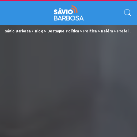
Sávio Barbosa
>
Blog
>
Destaque Política
>
Política
>
Belém
>
Prefeito de Belém visita prédios históricos do centro e anuncia medidas de revitalização.