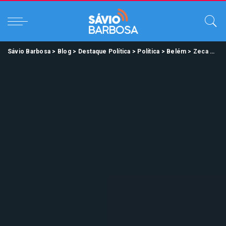
Sávio Barbosa
>
Blog
>
Destaque Política
>
Política
>
Belém
>
Zeca Pirão defende empreendimentos e desenvolvimento na Orla de Belém.