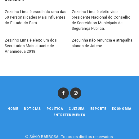
Zezinho Lima é escolhido uma das
Zezinho Lima é eleito vice-
50 Personalidades Mais Influentes
presidente Nacional do Conselho
do Estado do Pará.
de Secretários Municipais de
Segurança Pública.
Zezinho Lima é eleito um dos
Zequinha não renuncia e atrapalha
Secretários Mais atuante de
planos de Jatene.
Ananindeua 2018.
HOME
NOTÍCIAS
POLÍTICA
CULTURA
ESPORTE
ECONOMIA
ENTRETENIMENTO
© SÁVIO BARBOSA - Todos os direitos reservados.