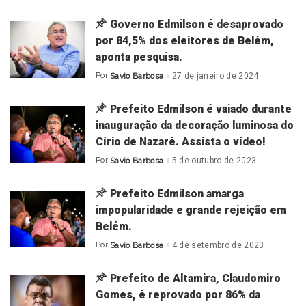
by
Governo Edmilson é desaprovado
por 84,5% dos eleitores de Belém,
aponta pesquisa.
Por
Savio Barbosa
27 de janeiro de 2024
Posted
by
Prefeito Edmilson é vaiado durante
inauguração da decoração luminosa do
Círio de Nazaré. Assista o vídeo!
Por
Savio Barbosa
5 de outubro de 2023
Posted
by
Prefeito Edmilson amarga
impopularidade e grande rejeição em
Belém.
Por
Savio Barbosa
4 de setembro de 2023
Posted
by
Prefeito de Altamira, Claudomiro
Gomes, é reprovado por 86% da