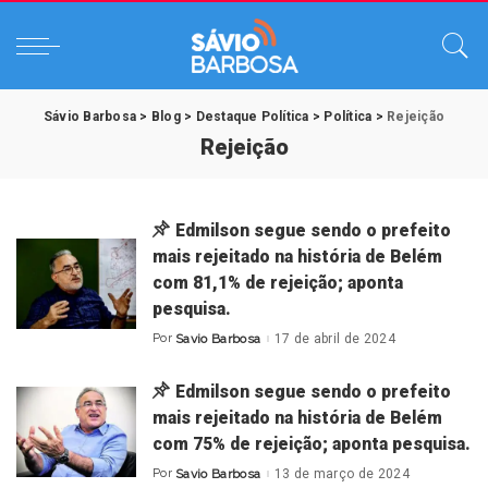
Sávio Barbosa
>
Blog
>
Destaque Política
>
Política
>
Rejeição
Rejeição
Edmilson segue sendo o prefeito
mais rejeitado na história de Belém
com 81,1% de rejeição; aponta
pesquisa.
Por
Savio Barbosa
17 de abril de 2024
Posted
by
Edmilson segue sendo o prefeito
mais rejeitado na história de Belém
com 75% de rejeição; aponta pesquisa.
Por
Savio Barbosa
13 de março de 2024
Posted