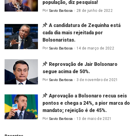
população, diz pesquisa!
Por
Savio Barbosa
28 de junho de 2022
Posted
by
A candidatura de Zequinha está
cada dia mais rejeitada por
Bolsonaristas.
Por
Savio Barbosa
14 de março de 2022
Posted
by
Reprovação de Jair Bolsonaro
segue acima de 50%.
Por
Savio Barbosa
3 de novembro de 2021
Posted
by
Aprovação a Bolsonaro recua seis
pontos e chega a 24%, a pior marca do
mandato; rejeição é de 45%.
Por
Savio Barbosa
13 de maio de 2021
Posted
by
Recentes