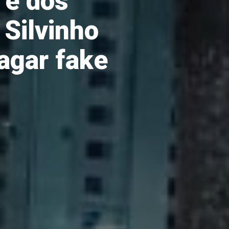
 e dos
 Silvinho
agar fake