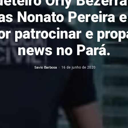
eteiro Orly Bezerra
tas Nonato Pereira e
or patrocinar e prop
news no Pará.
Savio Barbosa
16 de junho de 2020
Posted
by