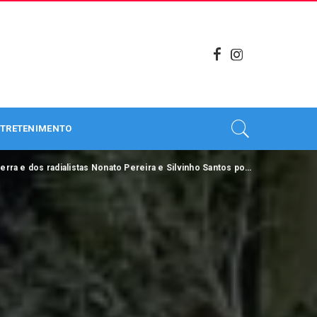
TRETENIMENTO
s Nonato Pereira e Silvinho Santos por patrocinar e propagar fake news no Pará.