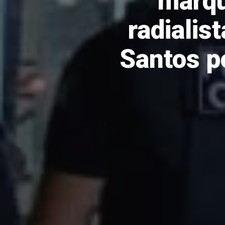
marqu
radialis
Santos p